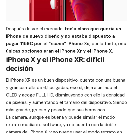
Después de ver el mercado,
tenía claro que quería un
iPhone de nuevo diseño y no estaba dispuesto a
pagar 1159€ por el “
nuevo
”
iPhone Xs
,
por lo tanto,
mis
únicas opciones eran el
iPhone Xr
y el iPhone X.
iPhone X y el iPhone XR: difícil
decisión
El iPhone XR es un buen dispositivo, cuenta con una buena
y gran pantalla de 6,1 pulgadas, eso sí, deja a un lado el
OLED
y acoge FULL HD, disminuyendo con ello la densidad
de pixeles, y aumentando el tamaño del dispositivo. Siendo
más grande, grueso y pesado que sus hermanos.
La cámara, aunque es buena y puede simular el modo
retrato mediante software, ya no cuenta con la doble
cámara del iPhone X, y no puede usar el modo retrato en