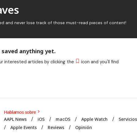
aves
ed and never lose track of those must-read pieces of content!
 saved anything yet.
ur interested articles by clicking the
icon and you'll find
Hablamos sobre
AAPL News
iOS
macOS
Apple Watch
Servicio
Apple Events
Reviews
Opinión