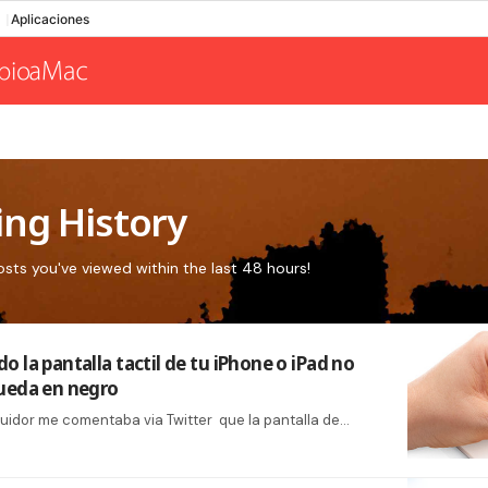
Aplicaciones
ng History
osts you've viewed within the last 48 hours!
 la pantalla tactil de tu iPhone o iPad no
ueda en negro
idor me comentaba via Twitter que la pantalla de…