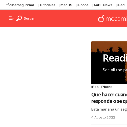
ciberseguridad
Tutoriales
macOS
iPhone
AAPL News
iPad
Buscar
Readi
See all the p
iPad
iPhone
Que hacer cuando
responde o se q
Esta mañana un segu
4 Agosto 2022