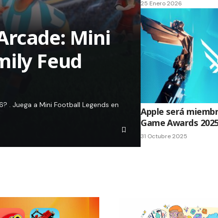
25 Enero 2026
Arcade: Mini
mily Feud
? . Juega a Mini Football Legends en
Apple será miembr
Game Awards 202
31 Octubre 2025