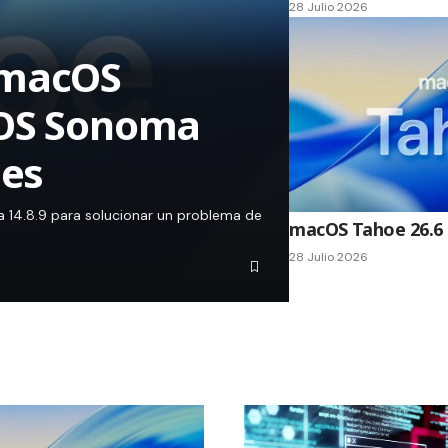
28 Julio 2026
 macOS
cOS Sonoma
les
14.8.9 para solucionar un problema de
macOS Tahoe 26.6 
28 Julio 2026