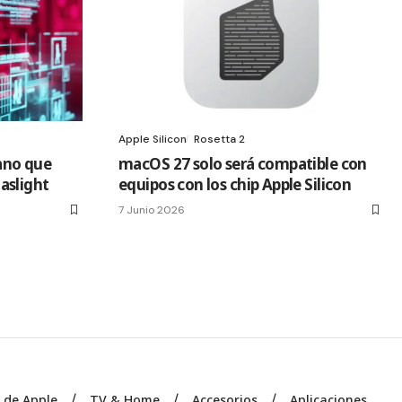
Apple Silicon
Rosetta 2
ano que
macOS 27 solo será compatible con
aslight
equipos con los chip Apple Silicon
7 Junio 2026
s de Apple
TV & Home
Accesorios
Aplicaciones