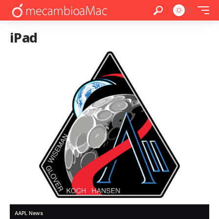
iPad
AAPL News