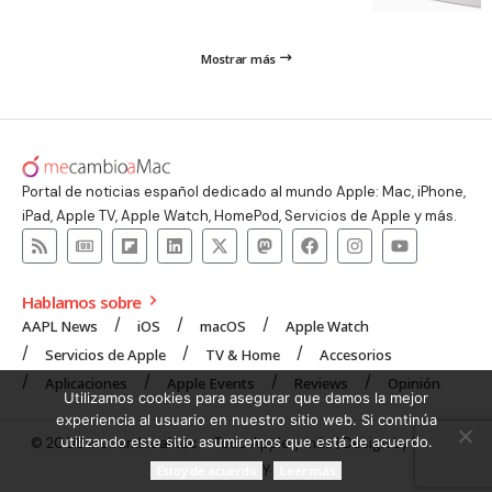
Mostrar más
Portal de noticias español dedicado al mundo Apple: Mac, iPhone,
iPad, Apple TV, Apple Watch, HomePod, Servicios de Apple y más.
Hablamos sobre
AAPL News
iOS
macOS
Apple Watch
Servicios de Apple
TV & Home
Accesorios
Aplicaciones
Apple Events
Reviews
Opinión
Utilizamos cookies para asegurar que damos la mejor
experiencia al usuario en nuestro sitio web. Si continúa
utilizando este sitio asumiremos que está de acuerdo.
© 2008 mecambioaMac – Todo Apple y más | Design by
UNXON
Agency
.
Estoy de acuerdo
Leer más