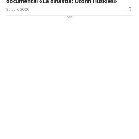
documental «La dinastía: Uconn Huskies»
25 Julio 2026
- Ads -