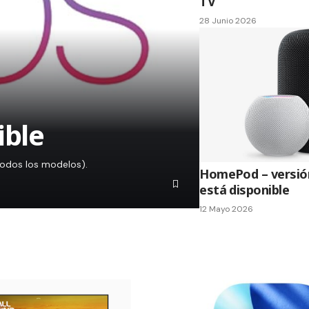
TV
28 Junio 2026
ible
todos los modelos).
HomePod – versión
está disponible
12 Mayo 2026