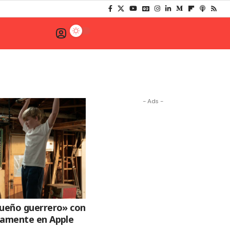
- Ads -
queño guerrero» con
mamente en Apple