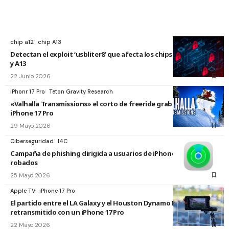
chip a12
chip A13
Detectan el exploit ‘usbliter8’ que afecta los chips de Apple A12
y A13
22 Junio 2026
iPhonr 17 Pro
Teton Gravity Research
«Valhalla Transmissions» el corto de freeride grabado con el
iPhone 17 Pro
29 Mayo 2026
Ciberseguridad
I4C
Campaña de phishing dirigida a usuarios de iPhone perdidos o
robados
25 Mayo 2026
Apple TV
iPhone 17 Pro
El partido entre el LA Galaxy y el Houston Dynamo FC será
retransmitido con un iPhone 17 Pro
22 Mayo 2026