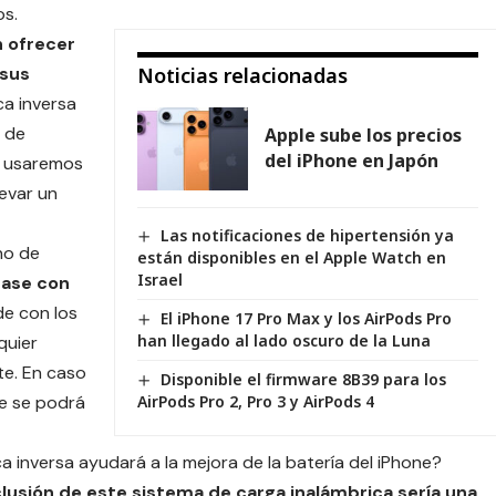
os.
 ofrecer
 sus
Noticias relacionadas
ca inversa
, de
Apple sube los precios
del iPhone en Japón
, usaremos
levar un
Las notificaciones de hipertensión ya
no de
están disponibles en el Apple Watch en
Israel
base con
de con los
El iPhone 17 Pro Max y los AirPods Pro
han llegado al lado oscuro de la Luna
quier
te. En caso
Disponible el firmware 8B39 para los
e se podrá
AirPods Pro 2, Pro 3 y AirPods 4
a inversa ayudará a la mejora de la
batería
del iPhone?
clusión de este sistema de carga inalámbrica sería una