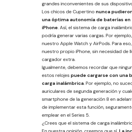
grandes inconvenientes de sus dispositiv
Los
chicos de Cupertino
nunca pudieron
una óptima autonomía de baterías en
iPhone
. Así, el sistema de carga inalámbri
podría generar varias
cargas
. Por ejemplo
nuestro
Apple Watch
y
AirPods
. Para eso
nuestro propio
iPhone
, sin necesidad de l
cargador extra.
Igualmente, debemos recordar que ningu
estos relojes
puede cargarse con una 
carga inalámbrica
. Por ejemplo, no suce
auriculares de segunda generación y cual
smartphone de la generación 8 en adelan
de implementar esta función, segurament
emplear en el Series 5.
¿Crees que el sistema de carga inalámbric
En nuestra opinión, creemos que sí.
La in