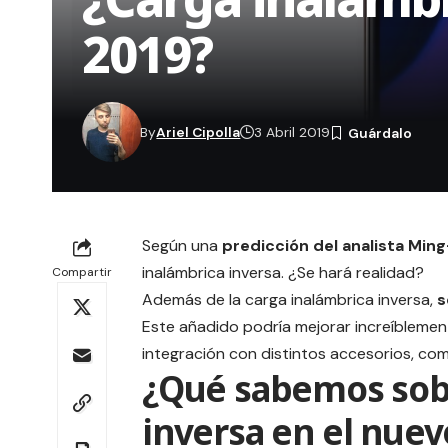
2019?
By
Ariel Cipolla
3 Abril 2019
Según una
predicción del analista Min
inalámbrica inversa. ¿Se hará realidad?
Compartir
Además de la carga inalámbrica inversa,
s
Este añadido podría mejorar increíblemente
integración con distintos
accesorios
, com
¿Qué sabemos sobr
inversa en el nuev