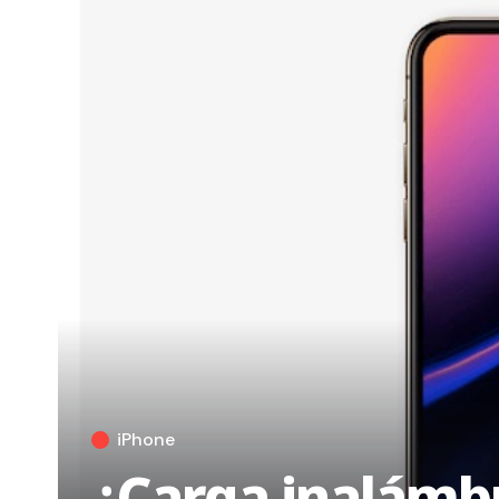
iPhone
¿Carga inalámbr