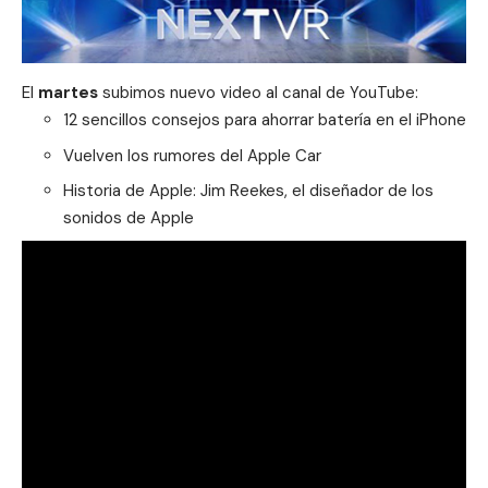
El
martes
subimos nuevo video al canal de YouTube:
12 sencillos consejos para ahorrar batería en el iPhone
Vuelven los rumores del Apple Car
Historia de Apple: Jim Reekes, el diseñador de los
sonidos de Apple