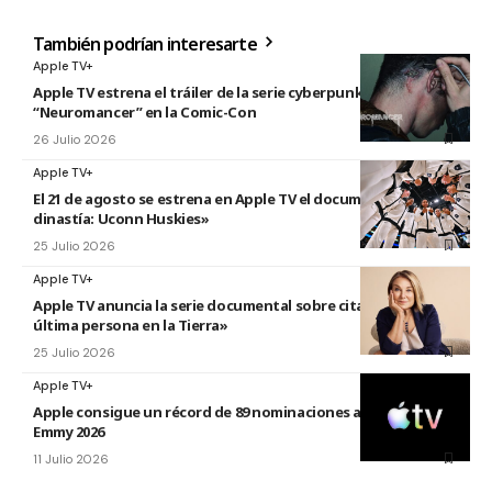
También podrían interesarte
Apple TV+
Apple TV estrena el tráiler de la serie cyberpunk
“Neuromancer” en la Comic-Con
26 Julio 2026
Apple TV+
El 21 de agosto se estrena en Apple TV el documental «La
dinastía: Uconn Huskies»
25 Julio 2026
Apple TV+
Apple TV anuncia la serie documental sobre citas titulada «La
última persona en la Tierra»
25 Julio 2026
Apple TV+
Apple consigue un récord de 89 nominaciones a los premios
Emmy 2026
11 Julio 2026