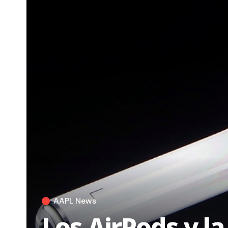
AAPL News
Los AirPods y l