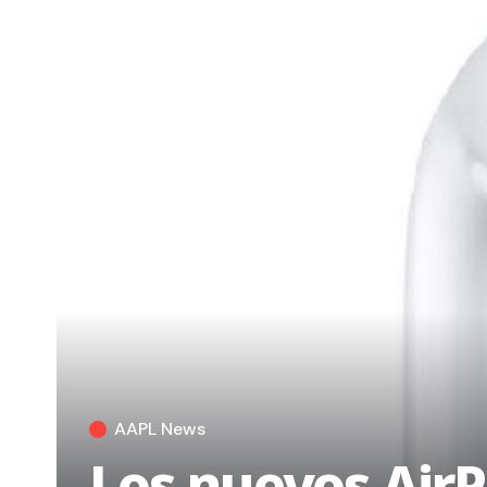
AAPL News
Los nuevos AirP