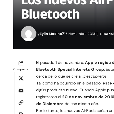
Bluetooth
By
Eylin Medina
8 Noviembre 2018
El pasado 1 de noviembre,
Apple registr
Bluetooth Special Interets Group
. Est
Compartir
cerca de lo que se creía.
¡Descúbrelo!
Tal como ha ocurrido en el pasado,
este 
algún producto nuevo. Cuando
Apple
pus
registraron el
20 de noviembre de 201
de Diciembre
de ese mismo año.
Por lo tanto, los nuevos AirPods serían 