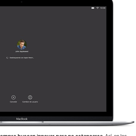
siempre buscan innovar para no estancarse
. Así, en los