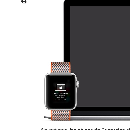
Sin embargo,
los chicos de Cupertino 