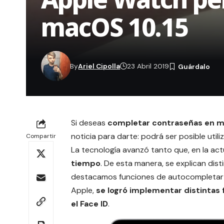
macOS 10.15
By
Ariel Cipolla
23 Abril 2019
Si deseas
completar contraseñas en m
noticia para darte: podrá ser posible util
Compartir
La tecnología avanzó tanto que, en la act
tiempo
. De esta manera, se explican dist
destacamos funciones de
autocompletar
Apple,
se logró implementar distintas 
el
Face ID
.