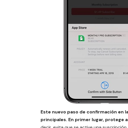
Este nuevo paso de confirmación en l
principales. En primer lugar, protege 
decir, evita que se active una suscripción