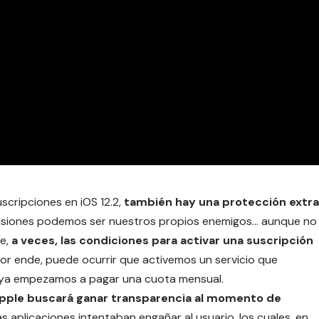
uscripciones en iOS 12.2,
también hay una protección extra
ocasiones podemos ser nuestros propios enemigos… aunque no
ue,
a veces, las condiciones para activar una suscripción
Por ende, puede ocurrir que activemos un servicio que
e ya empezamos a pagar una cuota mensual.
pple buscará ganar transparencia al momento de
 aplicaciones intentaban engañar al usuario, los cuales, en