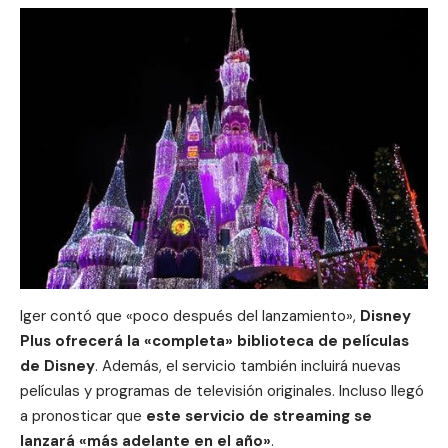
Iger contó que «poco después del lanzamiento»,
Disney
Plus ofrecerá la «completa» biblioteca de
películas
de Disney
. Además, el servicio también incluirá nuevas
películas y programas de televisión
originales
. Incluso llegó
a pronosticar que
este servicio de streaming se
lanzará «más adelante en el año»
.