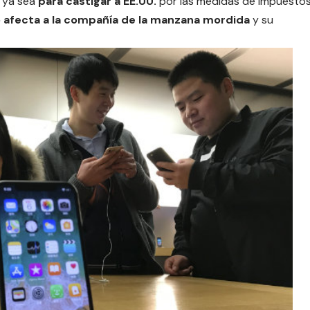
 ya sea
para castigar a EE.UU.
por las medidas de impuesto
 afecta a la compañía de la manzana mordida
y su