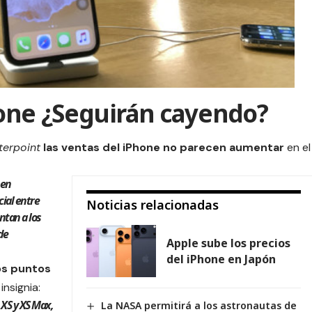
hone ¿Seguirán cayendo?
erpoint
las ventas del iPhone no parecen aumentar
en el
 en
ial entre
Noticias relacionadas
ntan a los
de
Apple sube los precios
del iPhone en Japón
os puntos
nsignia:
 XS y XS Max,
La NASA permitirá a los astronautas de