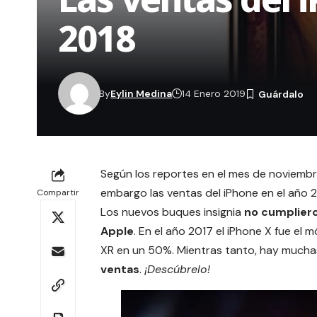
2018
By
Eylin Medina
14 Enero 2019
Según los reportes en el mes de noviemb
embargo las ventas del iPhone en el año 
Compartir
Los
nuevos buques insignia
no cumpliero
Apple
. En el año 2017 el
iPhone X
fue el m
XR en un 50%. Mientras tanto, hay much
ventas
.
¡Descúbrelo!