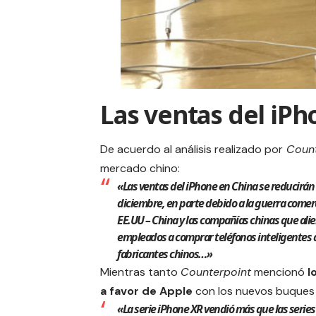
Las ventas del iP
De acuerdo al análisis realizado por
Count
mercado chino:
«Las ventas del iPhone en China se reducirán
diciembre, en parte debido a la guerra comerc
EE.UU – China y las compañías chinas que alie
empleados a comprar teléfonos inteligentes 
fabricantes chinos…»
Mientras tanto
Counterpoint
mencionó
l
a favor de
Apple
con los nuevos buques i
«La serie iPhone XR vendió más que las series