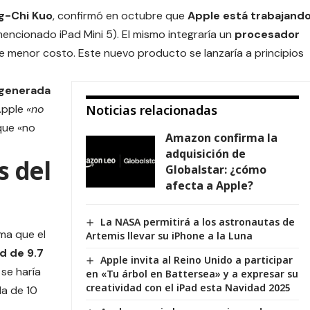
g-Chi Kuo
, confirmó en octubre que
Apple está trabajand
mencionado iPad Mini 5). El mismo integraría un
procesador
de menor costo. Este nuevo producto se lanzaría a principios
 generada
Apple
«no
Noticias relacionadas
 que «no
Amazon confirma la
adquisición de
 del
Globalstar: ¿cómo
afecta a Apple?
La NASA permitirá a los astronautas de
rma que el
Artemis llevar su iPhone a la Luna
d de 9.7
Apple invita al Reino Unido a participar
se haría
en «Tu árbol en Battersea» y a expresar su
creatividad con el iPad esta Navidad 2025
la de 10