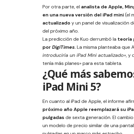
Por otra parte, el
analista de Apple,
Min
en una nueva versión del iPad mini
(el 
actualizado
y un panel de visualización 
del próximo año.
La predicción de Kuo derrumbó la
teoría
por
DigiTimes
.
La misma planteaba que 
introduciría un iPad Mini actualizado»
, y
tenía más planes» para esta tableta.
¿Qué más sabemos
iPad Mini 5?
En cuanto al iPad de Apple, el informe afi
próximo año
Apple
reemplazará su iPa
pulgadas
de sexta generación. El cambio 
un modelo de precio similar de una pantal
pulgadas en un marco más estrecho.