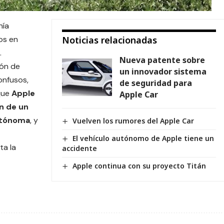
nía
os en
Noticias relacionadas
.
Nueva patente sobre
ión de
un innovador sistema
onfusos,
de seguridad para
 que
Apple
Apple Car
n de un
utónoma
, y
Vuelven los rumores del Apple Car
El vehículo autónomo de Apple tiene un
ta la
accidente
Apple continua con su proyecto Titán