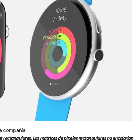
la compañía:
s rectangulares. Las matrices de píxeles rectangulares no encajarían