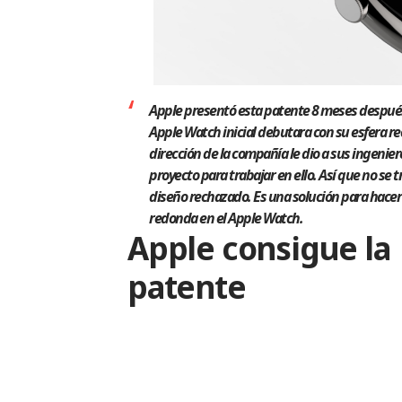
Apple presentó esta patente 8 meses después
Apple Watch
inicial debutara con su esfera r
dirección de la compañía le dio a sus ingenier
proyecto para trabajar en ello
. Así que no se 
diseño rechazado.
Es una solución para hacer
redonda en el Apple Watch.
Apple consigue la
patente