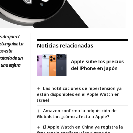
 de que el
ectangular.
L
a
Noticias relacionadas
os este
trataría de un
Apple sube los precios
 una esfera
del iPhone en Japón
Las notificaciones de hipertensión ya
están disponibles en el Apple Watch en
Israel
Amazon confirma la adquisición de
Globalstar: ¿cómo afecta a Apple?
El Apple Watch en China ya registra la
frecuencia cardíaca y los signos de