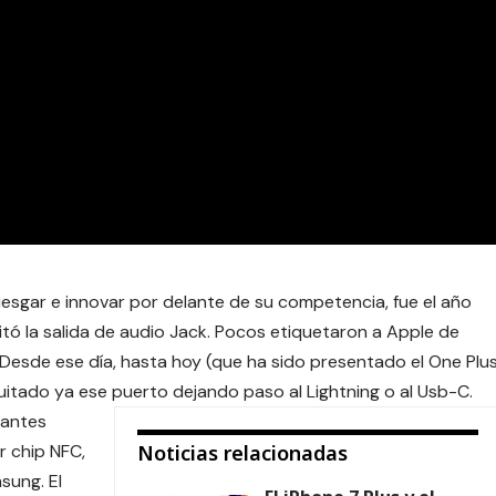
iesgar e innovar por delante de su competencia, fue el año
itó la salida de audio Jack
. Pocos etiquetaron a Apple de
 Desde ese día, hasta hoy (que ha sido presentado el One Plu
uitado ya ese puerto dejando paso al Lightning o al Usb-C.
tantes
r chip NFC,
Noticias relacionadas
sung. El