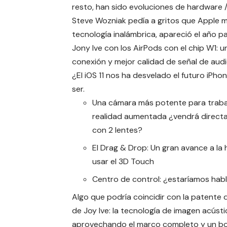
resto, han sido evoluciones de hardware /
Steve Wozniak pedía a gritos que Apple
m
tecnología inalámbrica
, apareció el año 
Jony Ive con los AirPods con el chip W1: u
conexión y mejor calidad de señal de audi
¿El iOS 11 nos ha desvelado el futuro iPho
ser.
Una cámara más potente para trabaj
realidad aumentada ¿vendrá direc
con 2 lentes?
El Drag & Drop: Un gran avance a la
usar el 3D Touch
Centro de control: ¿estaríamos hab
Algo que podría coincidir con la patent
de Joy Ive: la
tecnología de imagen acústi
aprovechando el marco completo y un bot