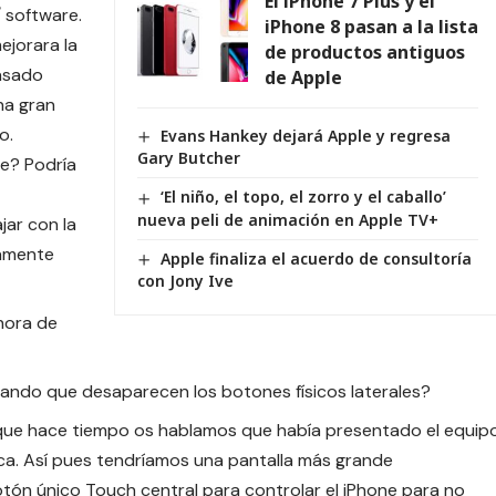
El iPhone 7 Plus y el
 software.
iPhone 8 pasan a la lista
ejorara la
de productos antiguos
pasado
de Apple
na gran
o.
Evans Hankey dejará Apple y regresa
Gary Butcher
ne? Podría
‘El niño, el topo, el zorro y el caballo’
nueva peli de animación en Apple TV+
ar con la
tamente
Apple finaliza el acuerdo de consultoría
con Jony Ive
 hora de
lando que desaparecen los botones físicos laterales?
e que hace tiempo os hablamos que había presentado el equip
ca
. Así pues tendríamos una pantalla más grande
ón único Touch central para controlar el iPhone para no