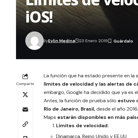
iOS!
By
Eylin Medina
23 Enero 2019
La función que ha estado presente en la
límites de velocidad y las alertas d
Compartir
embargo,
Google
ha decidido que ya es e
Antes, la función de prueba sólo
estuvo d
Río de Janeiro, Brasil,
desde el año 2016.
Maps
estarán disponibles en más país
Límites de velocidad:
Dinamarca, Reino Unido y
EE.UU