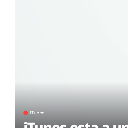
iTunes
iTunes esta a un