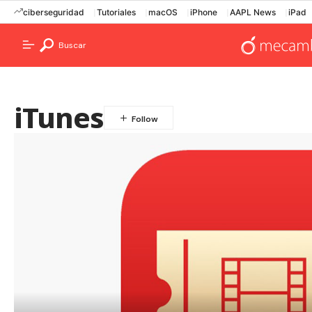
ciberseguridad
Tutoriales
macOS
iPhone
AAPL News
iPad
Buscar
iTunes