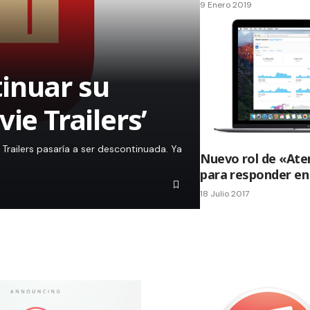
9 Enero 2019
inuar su
ie Trailers’
Trailers pasaría a ser descontinuada. Ya
Nuevo rol de «Aten
para responder en
18 Julio 2017