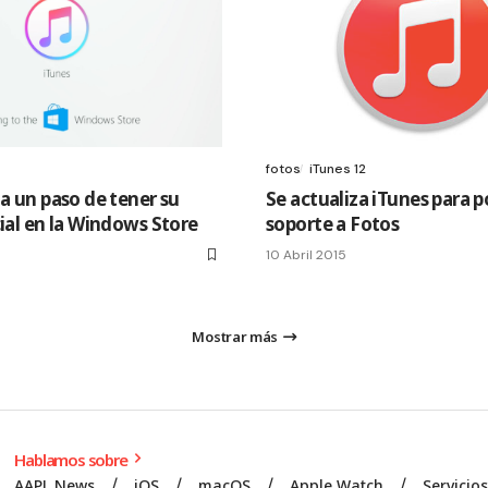
fotos
iTunes 12
 a un paso de tener su
Se actualiza iTunes para p
cial en la Windows Store
soporte a Fotos
10 Abril 2015
Mostrar más
Hablamos sobre
AAPL News
iOS
macOS
Apple Watch
Servicio