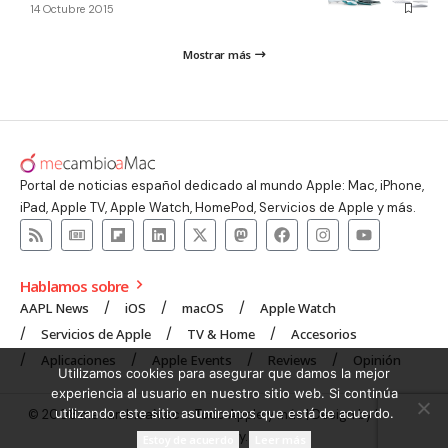
14 Octubre 2015
Mostrar más
Portal de noticias español dedicado al mundo Apple: Mac, iPhone,
iPad, Apple TV, Apple Watch, HomePod, Servicios de Apple y más.
Hablamos sobre
AAPL News
iOS
macOS
Apple Watch
Servicios de Apple
TV & Home
Accesorios
Aplicaciones
Apple Events
Reviews
Opinión
Utilizamos cookies para asegurar que damos la mejor
experiencia al usuario en nuestro sitio web. Si continúa
utilizando este sitio asumiremos que está de acuerdo.
© 2008 mecambioaMac – Todo Apple y más | Design by
UNXON
Agency
.
Estoy de acuerdo
Leer más