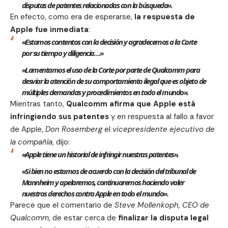
disputas de patentes relacionadas con la búsqueda».
En efecto, como era de esperarse,
la respuesta de
Apple fue inmediata
:
«Estamos contentos con la decisión y agradecemos a la Corte
por su tiempo y diligencia…»
«Lamentamos el uso de la Corte por parte de Qualcomm para
desviar la atención de su comportamiento ilegal que es objeto de
múltiples demandas y procedimientos en todo el mundo».
Mientras tanto,
Qualcomm
afirma que
Apple
está
infringiendo sus patentes
y en respuesta al fallo a favor
de Apple,
Don Rosemberg
el
vicepresidente ejecutivo de
la compañía
, dijo:
«Apple tiene un historial de infringir nuestras patentes».
«Si bien no estamos de acuerdo con la decisión del tribunal de
Mannheim y apelaremos, continuaremos haciendo valer
nuestros derechos contra Apple en todo el mundo».
Parece que el comentario de
Steve Mollenkoph, CEO de
Qualcomm
, de estar cerca de
finalizar la disputa legal