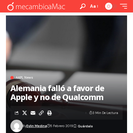
Aa
AAPL News
Alemania falló a favor de
Apple y no de Qualcomm
3 Min De Lectura
By
Eylin Medina
5 Febrero 2019