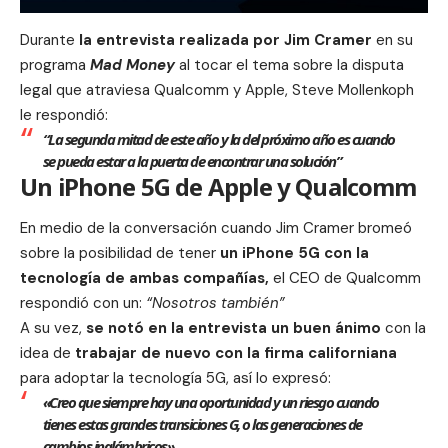
Durante
la entrevista realizada por Jim Cramer
en su
programa
Mad Money
al tocar
el tema sobre la disputa
legal
que atraviesa Qualcomm y Apple, Steve Mollenkoph
le respondió:
“La segunda mitad de este año y la del próximo año es cuando
se pueda estar a la puerta de encontrar una solución”
Un iPhone 5G de Apple y Qualcomm
En medio de la conversación cuando Jim Cramer bromeó
sobre la posibilidad de tener
un iPhone 5G
con la
tecnología de ambas compañías,
el CEO de Qualcomm
respondió con un:
“Nosotros también”
A su vez,
se notó en la entrevista un buen ánimo
con la
idea de
trabajar de nuevo con
la firma californiana
para adoptar la tecnología 5G, así lo expresó:
«Creo que siempre hay una oportunidad y un riesgo cuando
tienes estas grandes transiciones G, o las generaciones de
cambios inalámbricos»