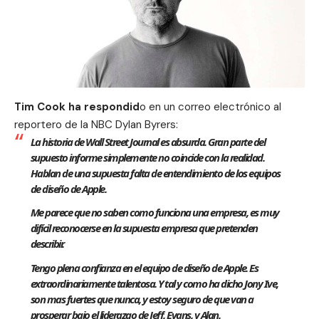
Tim Cook ha respondid
o en un correo electrónico al
reportero de la
NBC Dylan Byrers
:
La historia de
Wall Street Journal
es absurda. Gran parte del
supuesto informe simplemente no coincide con la realidad.
Hablan de una supuesta falta de entendimiento de los equipos
de diseño de Apple.
Me parece que no saben como funciona una empresa, es muy
difícil reconocerse en la supuesta empresa que pretenden
describir.
Tengo plena confianza en el equipo de diseño de Apple. Es
extraordinariamente talentosa. Y tal y como ha dicho Jony Ive,
son mas fuertes que nunca, y estoy seguro de que van a
prosperar bajo el liderazgo de Jeff, Evans, y Alan.