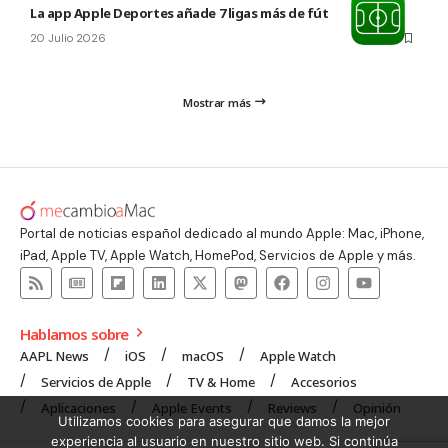
La app Apple Deportes añade 7 ligas más de fútbol
20 Julio 2026
Mostrar más
Portal de noticias español dedicado al mundo Apple: Mac, iPhone,
iPad, Apple TV, Apple Watch, HomePod, Servicios de Apple y más.
Hablamos sobre
AAPL News
iOS
macOS
Apple Watch
Servicios de Apple
TV & Home
Accesorios
Aplicaciones
Apple Events
Reviews
Opinión
Utilizamos cookies para asegurar que damos la mejor
experiencia al usuario en nuestro sitio web. Si continúa