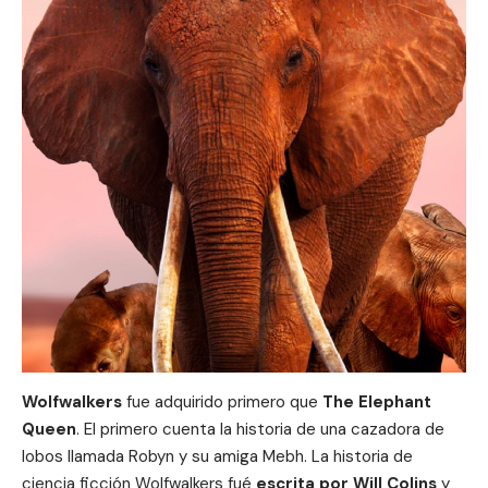
Wolfwalkers
fue adquirido primero que
The Elephant
Queen
. El primero cuenta la historia de una cazadora de
lobos llamada Robyn y su amiga Mebh. La historia de
ciencia ficción Wolfwalkers fué
escrita por Will Colins
y