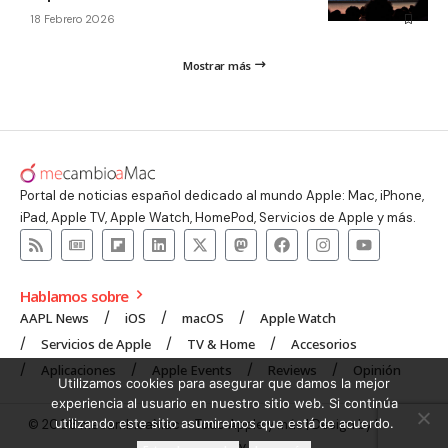
18 Febrero 2026
Mostrar más
Portal de noticias español dedicado al mundo Apple: Mac, iPhone,
iPad, Apple TV, Apple Watch, HomePod, Servicios de Apple y más.
Hablamos sobre
AAPL News
iOS
macOS
Apple Watch
Servicios de Apple
TV & Home
Accesorios
Aplicaciones
Apple Events
Reviews
Opinión
Utilizamos cookies para asegurar que damos la mejor
experiencia al usuario en nuestro sitio web. Si continúa
utilizando este sitio asumiremos que está de acuerdo.
© 2008 mecambioaMac – Todo Apple y más | Design by
UNXON
Agency
.