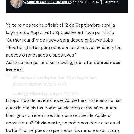
By
Alfonso Sanchez Gutierrez
30 Agosto 2018
Ya tenemos fecha oficial: el 12 de Septiembre será la
keynote de Apple. Este Special Event lleva por título
‘Gather round’ y de nuevo será desde el Steve Jobs
Theater. ¿Listos para conocer los 3 nuevos iPhone y los
nuevos o renovados dispositivos?
Así lo ha compartido Kif Leswing, redactor de
Business
Insider
:
iPhone launch on September 12, at Apple Park
pic.twitter.com/MVzUj1V1z9
— kif (@kifleswing)
August 30, 2018
El logo tipo del evento es el Apple Park. Este año no han
querido dar pistas como ya hicieron otros años. Ahora
bien, ¿nos quieren mostrar cómo entiende Apple su
ecosistema? Obviamente, no podemos decir que es el
botón ‘Home’ puesto que todos los rumores apuntan a