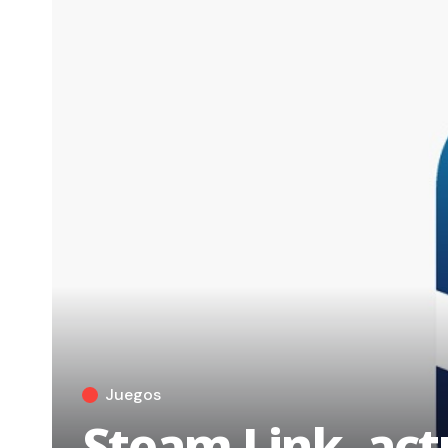
Juegos
Steam Link, act