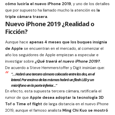
cómo luciría el nuevo iPhone 2019
, y uno de los detalles
que por supuesto ha llamado mucho la atención es
la
triple cámara trasera
.
Nuevo iPhone 2019 ¿Realidad o
Ficción?
Aunque hace
apenas 4 meses que los
buques insignia
de Apple
se encuentran en el mercado, al comenzar el
año los seguidores de
Apple
empiezan a especular e
investigar sobre
¿Qué traerá el nuevo iPhone 2019?
.
De acuerdo a Steve Hemmerstoffer y Digit insinúan que:
“…Habrá
una tercera cámara colocada entre las dos, en el
lateral. Por encima de las mismas habrá un flash LED y un
micrófono en la parte inferior…”
En efecto, esta supuesta tercera cámara, ratificaría el
rumor de que
Apple desea adoptar la tecnología 3D
Tof o Time of flight
de larga distancia en el nuevo iPhone
2019, aunque el famoso analista
Ming Chi Kuo
se mostró