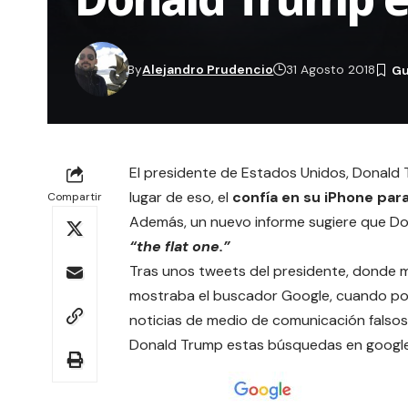
By
Alejandro Prudencio
31 Agosto 2018
El presidente de Estados Unidos, Donald
lugar de eso, el
confía en su
iPhone
para
Compartir
Además, un nuevo informe sugiere que D
“the flat one.”
Tras unos tweets del presidente, donde 
mostraba el buscador
Google
, cuando po
noticias de medio de comunicación falsos 
Donald Trump estas búsquedas en googl