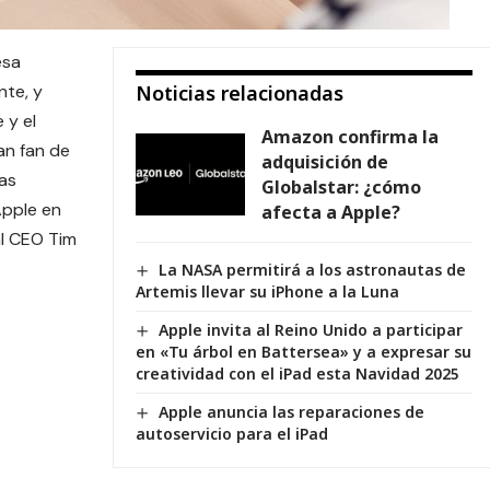
esa
nte, y
Noticias relacionadas
e
y el
Amazon confirma la
an fan de
adquisición de
ias
Globalstar: ¿cómo
Apple en
afecta a Apple?
al CEO Tim
La NASA permitirá a los astronautas de
Artemis llevar su iPhone a la Luna
Apple invita al Reino Unido a participar
en «Tu árbol en Battersea» y a expresar su
creatividad con el iPad esta Navidad 2025
Apple anuncia las reparaciones de
autoservicio para el iPad