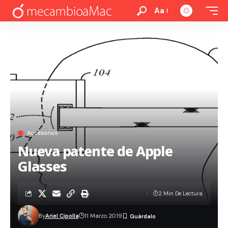
Aa
Accesorios
Nueva patente de Apple
Glasses
2 Min De Lectura
By
Ariel Cipolla
11 Marzo 2019