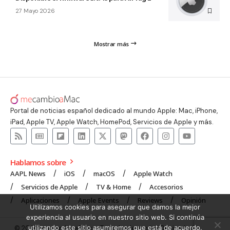
27 Mayo 2026
Mostrar más
Portal de noticias español dedicado al mundo Apple: Mac, iPhone,
iPad, Apple TV, Apple Watch, HomePod, Servicios de Apple y más.
Hablamos sobre
AAPL News
iOS
macOS
Apple Watch
Servicios de Apple
TV & Home
Accesorios
Aplicaciones
Apple Events
Reviews
Opinión
Utilizamos cookies para asegurar que damos la mejor
experiencia al usuario en nuestro sitio web. Si continúa
utilizando este sitio asumiremos que está de acuerdo.
© 2008 mecambioaMac – Todo Apple y más | Design by
UNXON