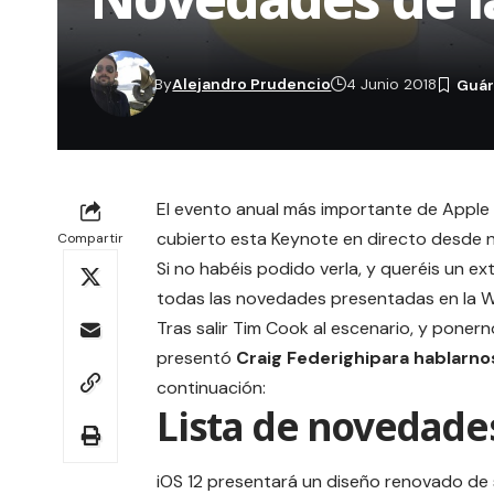
By
Alejandro Prudencio
4 Junio 2018
El evento anual más importante de Appl
cubierto esta Keynote en directo desde 
Compartir
Si no habéis podido verla, y queréis un 
todas las novedades presentadas en la
Tras salir
Tim Cook
al escenario, y ponerno
presentó
Craig Federighipara hablarno
continuación:
Lista de novedades
iOS 12 presentará un diseño renovado de 