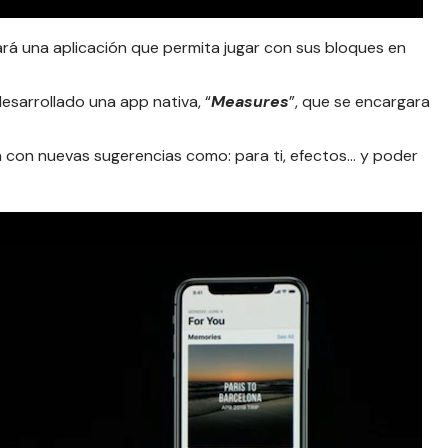
rá una aplicación que permita jugar con sus bloques en
esarrollado una app nativa, “
Measures
”, que se encargara
á con nuevas sugerencias como: para ti, efectos… y poder