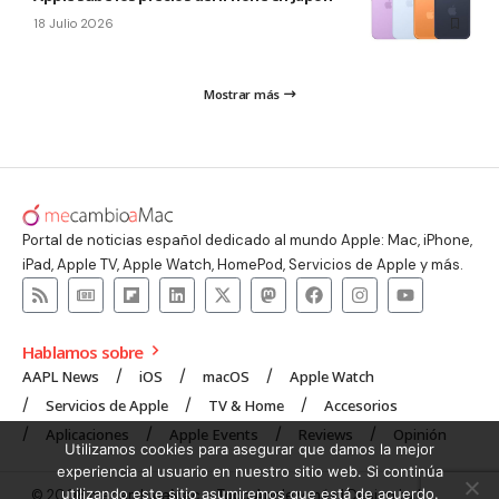
18 Julio 2026
Mostrar más
Portal de noticias español dedicado al mundo Apple: Mac, iPhone,
iPad, Apple TV, Apple Watch, HomePod, Servicios de Apple y más.
Hablamos sobre
AAPL News
iOS
macOS
Apple Watch
Servicios de Apple
TV & Home
Accesorios
Aplicaciones
Apple Events
Reviews
Opinión
Utilizamos cookies para asegurar que damos la mejor
experiencia al usuario en nuestro sitio web. Si continúa
utilizando este sitio asumiremos que está de acuerdo.
© 2008 mecambioaMac – Todo Apple y más | Design by
UNXON