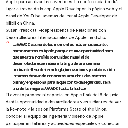
Apple para analizar las novedades. La conferencia tendrá
lugar a través de la
app Apple Developer
, la
página web
y el
canal de YouTube
, además del
canal Apple Developer de
bilibili
en China.
Susan Prescott, vicepresidenta de Relaciones con
Desarrolladores Internacionales de Apple, ha dicho:
La WWDC es uno de los momentos más emocionantes
para nosotros en Apple, porque es una oportunidad para
que nuestra increíble comunidad mundial de
desarrolladores se reúna a lo largo de una semana
alucinante llena de tecnología, innovaciones y colaboración.
Estamos deseando conoceros a muchos de vosotros
online y en persona para la que con toda seguridad, será
una de las mejores WWDC hasta la fecha.»
El evento presencial especial en Apple Park del 8 de junio
dará la oportunidad a desarrolladores y estudiantes de ver
la Keynote y la sesión Platforms State of the Union,
conocer al equipo de ingeniería y diseño de Apple,
participar en talleres y actividades especiales y conectar