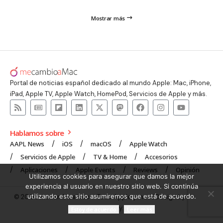
Mostrar más
Portal de noticias español dedicado al mundo Apple: Mac, iPhone,
iPad, Apple TV, Apple Watch, HomePod, Servicios de Apple y más.
Hablamos sobre
AAPL News
iOS
macOS
Apple Watch
Servicios de Apple
TV & Home
Accesorios
Aplicaciones
Apple Events
Reviews
Opinión
Utilizamos cookies para asegurar que damos la mejor
experiencia al usuario en nuestro sitio web. Si continúa
utilizando este sitio asumiremos que está de acuerdo.
© 2008 mecambioaMac – Todo Apple y más | Design by
UNXON
Agency
.
Estoy de acuerdo
Leer más