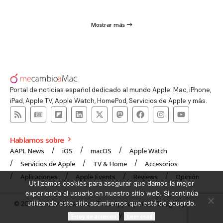
Mostrar más
Portal de noticias español dedicado al mundo Apple: Mac, iPhone,
iPad, Apple TV, Apple Watch, HomePod, Servicios de Apple y más.
Hablamos sobre
AAPL News
iOS
macOS
Apple Watch
Servicios de Apple
TV & Home
Accesorios
Aplicaciones
Apple Events
Reviews
Opinión
Utilizamos cookies para asegurar que damos la mejor
experiencia al usuario en nuestro sitio web. Si continúa
utilizando este sitio asumiremos que está de acuerdo.
© 2008 mecambioaMac – Todo Apple y más | Design by
UNXON
Agency
.
Estoy de acuerdo
Leer más