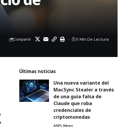
5 Min De Lectura
Compartir
Últimas noticias
Una nueva variante del
MacSync Stealer a través
de una guía falsa de
Claude que roba
credenciales de
o
criptomonedas
a
AAPL News