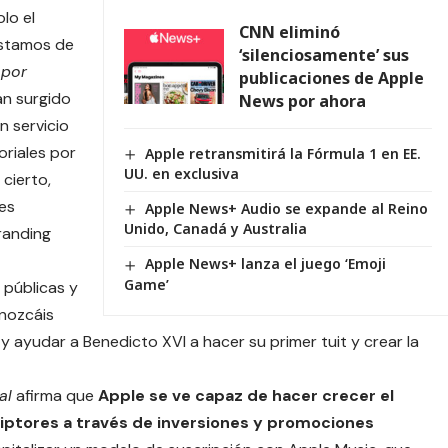
lo el
CNN eliminó
estamos de
‘silenciosamente’ sus
 por
publicaciones de Apple
an surgido
News por ahora
n servicio
oriales por
Apple retransmitirá la Fórmula 1 en EE.
UU. en exclusiva
 cierto,
es
Apple News+ Audio se expande al Reino
Unido, Canadá y Australia
randing
Apple News+ lanza el juego ‘Emoji
Game’
 públicas y
nozcáis
y ayudar a Benedicto XVI a hacer su primer tuit y crear la
al
afirma que
Apple se ve capaz de hacer crecer el
riptores a través de inversiones y promociones