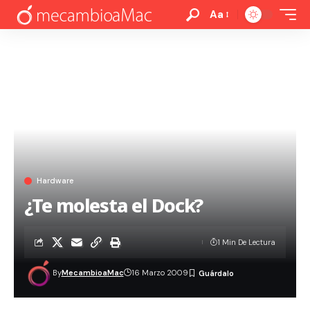
Aa
Hardware
¿Te molesta el Dock?
1 Min De Lectura
By
MecambioaMac
16 Marzo 2009