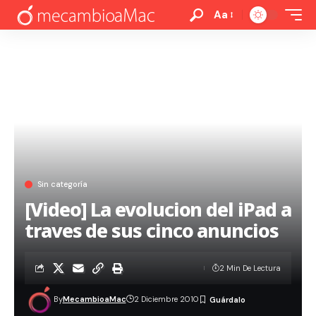
Aa
Sin categoría
[Video] La evolucion del iPad a
traves de sus cinco anuncios
2 Min De Lectura
By
MecambioaMac
2 Diciembre 2010