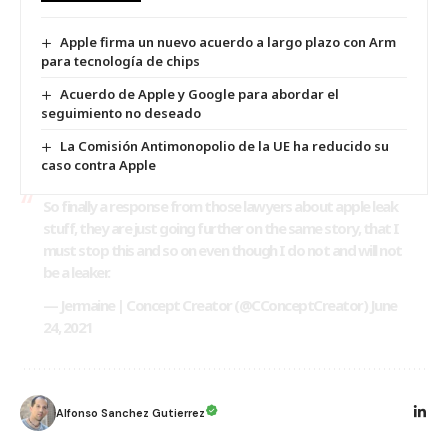
Apple firma un nuevo acuerdo a largo plazo con Arm
para tecnología de chips
Acuerdo de Apple y Google para abordar el
seguimiento no deseado
La Comisión Antimonopolio de la UE ha reducido su
caso contra Apple
So finally a response from those lawyers about apple leak
stuff, they are just going further on the same story, that I
must stop this and so on even though I do not and will not
be a leaker.
— Jermaine | Concept Creator (@CConceptCreator)
June
24, 2021
Alfonso Sanchez Gutierrez