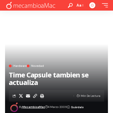
Aa
Hardware
Novedad
Time Capsule tambien se
actualiza
1 Min De Lectura
By
MecambioaMac
4 Marzo 2009