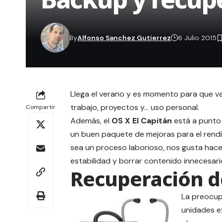
By
Alfonso Sanchez Gutierrez
6 Julio 2015
Llega el verano y es momento para que v
trabajo, proyectos y… uso personal.
Compartir
Además, el
OS X El Capitán
está a punto 
un buen paquete de mejoras para el rendi
sea un proceso laborioso, nos gusta hace
estabilidad y borrar contenido innecesari
Recuperación d
La preocu
p
unidades e