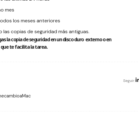
imo mes
odos los meses anteriores
do las copias de seguridad más antiguas.
as la copia de seguridad en un disco duro externo o en
ue te facilita la tarea.
Seguir:
 mecambioaMac