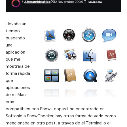
By
MecambioaMac
12 Noviembre 2009
Llevaba un
tiempo
buscando
una
aplicación
que me
mostrara de
forma rápida
que
aplicaciones
de mi Mac
eran
compatibles con Snow Leopard, he encontrado en
Softonic a SnowChecker, hay otras forma de verlo como
mencionaba en otro post,
a traves de el Terminal o el