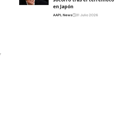
en Japón
AAPL News
31 Julio 2026
r