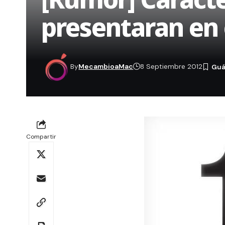
presentaran en 
By
MecambioaMac
8 Septiembre 2012
Compartir