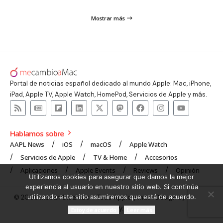
Mostrar más
Portal de noticias español dedicado al mundo Apple: Mac, iPhone,
iPad, Apple TV, Apple Watch, HomePod, Servicios de Apple y más.
Hablamos sobre
AAPL News
iOS
macOS
Apple Watch
Servicios de Apple
TV & Home
Accesorios
Aplicaciones
Apple Events
Reviews
Opinión
Utilizamos cookies para asegurar que damos la mejor
experiencia al usuario en nuestro sitio web. Si continúa
utilizando este sitio asumiremos que está de acuerdo.
© 2008 mecambioaMac – Todo Apple y más | Design by
UNXON
Agency
.
Estoy de acuerdo
Leer más