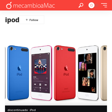
ipod
discontinuado
iPod